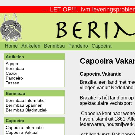
--- LET OP!!!. Ivm leveringsproblem
Home
Artikelen
Berimbau
Pandeiro
Capoeira
Artikelen
Capoeira Vakan
Agogo
Berimbau
Caxixi
Capoeira Vakantie
Pandeiro
Brazilie, een land met m
Tassen
vliegen vanuit Nederland 
Berimbau
Brazilie is hét land om op
Berimbau Informatie
spektaculaire vechtsport
Berimbau Spannen
Berimbau Bladmuziek
Capoeira kent haar worte
haven, stamt uit 1861. All
Capoeira
lederwaren, houtsnijwerk,
Capoeira Informatie
Capoeira Vaktaal
schilderkunst, Bahiaanse 