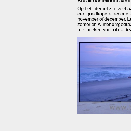
Brazilie lastminute aanb
Op het internet zijn veel
een goedkopere periode ee
november of december. Let
zomer en winter omgedraai
reis boeken voor of na de