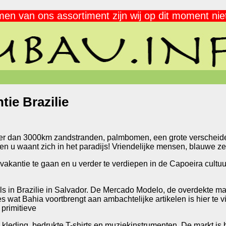
en van ons assortiment zijn wij op dit moment niet 
tie Brazilie
eer dan 3000km zandstranden, palmbomen, een grote verscheiden
en u waant zich in het paradijs! Vriendelijke mensen, blauwe ze
 vakantie te gaan en u verder te verdiepen in de Capoeira cultuu
ls in Brazilie in Salvador. De Mercado Modelo, de overdekte ma
es wat Bahia voortbrengt aan ambachtelijke artikelen is hier te v
 primitieve
kleding, bedrukte T-shirts en muziekinstrumenten. De markt is