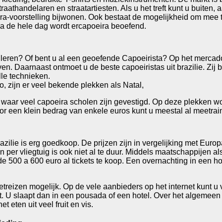
aathandelaren en straatartiesten. Als u het treft kunt u buiten, 
ra-voorstelling bijwonen. Ook bestaat de mogelijkheid om mee 
jna de hele dag wordt ercapoeira beoefend.
a leren? Of bent u al een geoefende Capoeirista? Op het merca
n. Daarnaast ontmoet u de beste capoeiristas uit brazilie. Zij 
le technieken.
 zijn er veel bekende plekken als Natal,
, waar veel capoeira scholen zijn gevestigd. Op deze plekken wo
or een klein bedrag van enkele euros kunt u meestal al meetrai
azilie is erg goedkoop. De prijzen zijn in vergelijking met Eur
per vliegtuig is ook niet al te duur. Middels maatschappijen als
 de 500 a 600 euro al tickets te koop. Een overnachting in een hot
ketreizen mogelijk. Op de vele aanbieders op het internet kunt u
ht. U slaapt dan in een pousada of een hotel. Over het algemeen 
t eten uit veel fruit en vis.