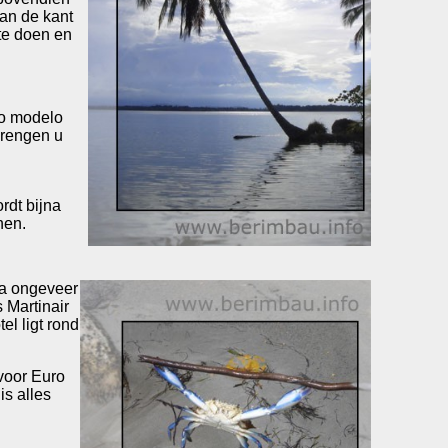
aan de kant
te doen en
do modelo
brengen u
rdt bijna
nen.
opa ongeveer
 Martinair
el ligt rond
 voor Euro
is alles