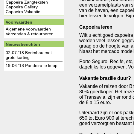
Capoeira Zangteksten
een verzamelplaats van str
Capoeira Gallery
van de haven, een capoei
Capoeira Vakantie
hier lessen te volgen. Bi
Voorwaarden
Capoeira leren
Algemene voorwaarden
Verzenden & retourneren
Wilt u echt goed capoeir
worden veel lessen gegeve
Nieuwsberichten
graag op de hoogte van al
Naast het mercado modelo,
02-07-'18
Berimbau met
grote korting
Porto Seguro, Recife, etc
19-06-'18
Pandeiro te koop
dagelijks les gegeven. Vo
Vakantie brazilie duur?
Vakantie of reizen door Br
80% goedkoper. Het reizen 
of Transavia, zijn er rond
de 8 a 15 euro.
Uiteraard zijn er ook pak
650 tot Euro 900 al terec
goed verzorgt en bestaat he